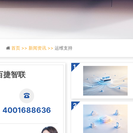
首页 >>
新闻资讯 >>
运维支持
1
百捷智联
2
4001688636