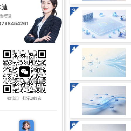
朱迪
3
售经理
3798454261
4
5
微信扫一扫添加好友
6