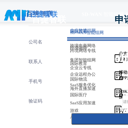
百捷智联
百捷智联
SD-WAN
智能组网 
申
百捷智联
企业跨境组网
国际贸易
SD-WAN智能组网
公司名
跨境电商网络
跨境电商
跨境网络专线
分支
客
客
400
机构
集团智能组网
联系人
国际教育
企业云专线
移动
企业远程办公
AP
国际物流
手机号
客
客
SaaS服务优化
海外直播加速
SDK
国际医疗
接入
验证码
SaaS应用加速
客
客
IOT
游戏
Copyright ©2026 Guangdong Baijie Information Technology 
设备
AI大模型加速